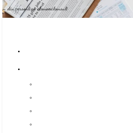
– din personliga ekonomikonsult